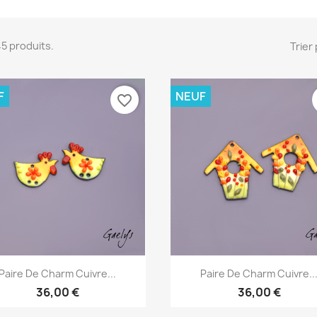
245 produits.
Trier 
F
NEUF
favorite_border
Aperçu rapide
Aperçu rapide


Paire De Charm Cuivre...
Paire De Charm Cuivre..
36,00 €
36,00 €