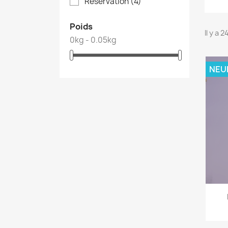
Reservation
(4)
Poids
Il y a 
0kg - 0.05kg
NEU