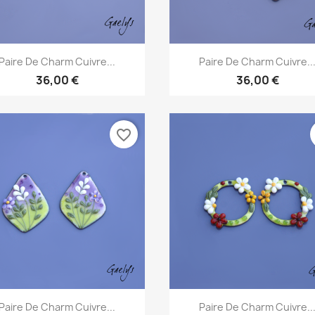
Aperçu rapide
Aperçu rapide


Paire De Charm Cuivre...
Paire De Charm Cuivre..
36,00 €
36,00 €
favorite_border
Aperçu rapide
Aperçu rapide


Paire De Charm Cuivre...
Paire De Charm Cuivre..