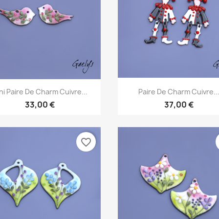
Aperçu rapide
Aperçu rapide


ni Paire De Charm Cuivre...
Paire De Charm Cuivre..
33,00 €
37,00 €
favorite_border