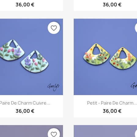
36,00 €
36,00 €
favorite_border
Aperçu rapide
Aperçu rapide


Paire De Charm Cuivre...
Petit - Paire De Charm...
36,00 €
36,00 €
favorite_border