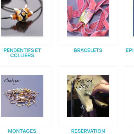
PENDENTIFS ET
BRACELETS
EP
COLLIERS
MONTAGES
RESERVATION