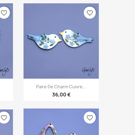
favorite_border
favorite_border
Aperçu rapide

.
Paire De Charm Cuivre...
36,00 €
favorite_border
favorite_border