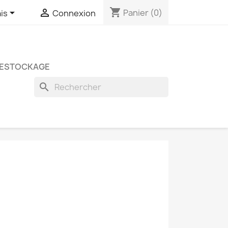
shopping_cart


Panier
(0)
is
Connexion
ESTOCKAGE
search