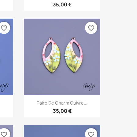
35,00 €
favorite_border
favorite_border
Aperçu rapide

Paire De Charm Cuivre...
35,00 €
favorite_border
favorite_border