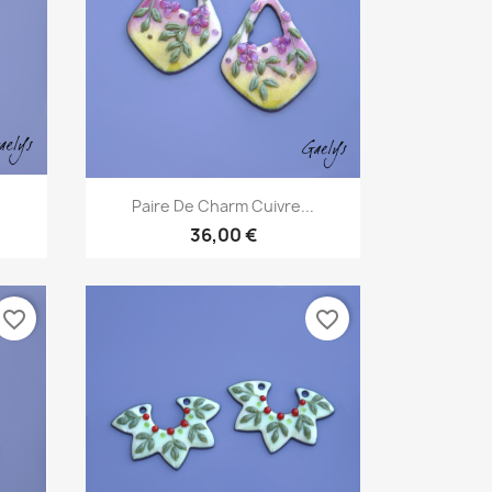
Aperçu rapide

.
Paire De Charm Cuivre...
36,00 €
favorite_border
favorite_border