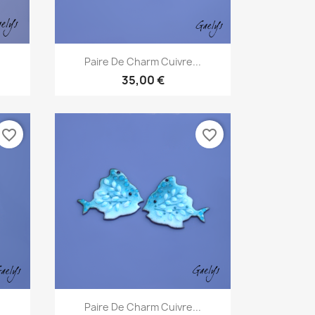
Aperçu rapide

.
Paire De Charm Cuivre...
35,00 €
favorite_border
favorite_border
Aperçu rapide

.
Paire De Charm Cuivre...