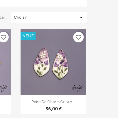

par :
Choisir
NEUF
favorite_border
favorite_border
Aperçu rapide

.
Paire De Charm Cuivre...
36,00 €