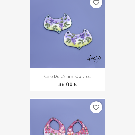
favorite_border
Paire De Charm Cuivre...
36,00 €
favorite_border