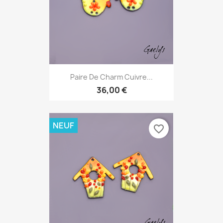
Paire De Charm Cuivre...
36,00 €
NEUF
favorite_border