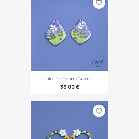
favorite_border
Paire De Charm Cuivre...
36,00 €
favorite_border