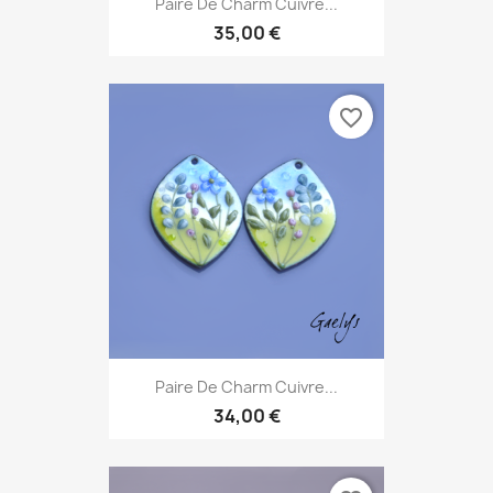
Paire De Charm Cuivre...
35,00 €
favorite_border
Paire De Charm Cuivre...
34,00 €