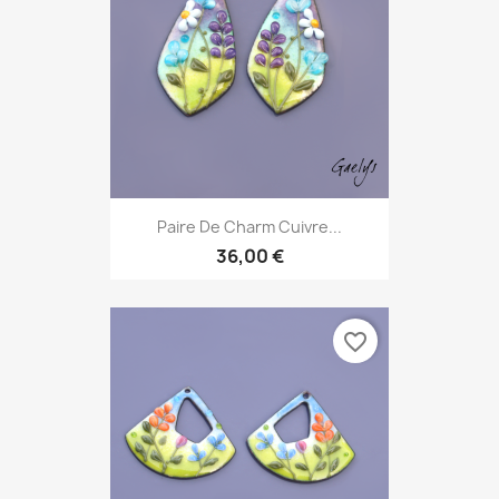
Paire De Charm Cuivre...
36,00 €
favorite_border