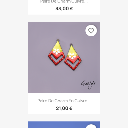
Paire De Charm Cuivre...
33,00 €
favorite_border
Paire De Charm En Cuivre...
21,00 €