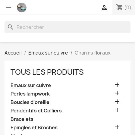
shopping_cart


(0)
search
Accueil
Emaux sur cuivre
Charms floraux
TOUS LES PRODUITS

Emaux sur cuivre

Perles lampwork

Boucles d'oreille

Pendentifs et Colliers
Bracelets

Epingles et Broches