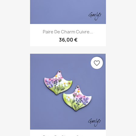
Paire De Charm Cuivre...
36,00 €
favorite_border