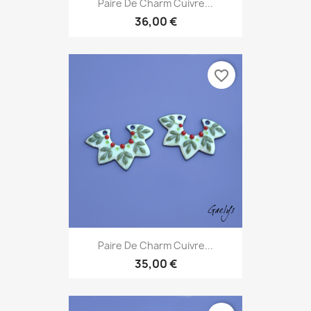
Paire De Charm Cuivre...
36,00 €
favorite_border
Paire De Charm Cuivre...
35,00 €