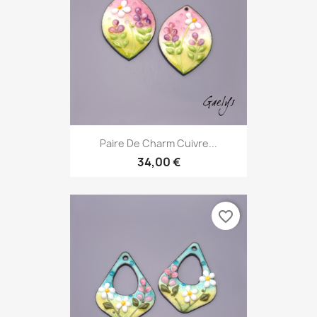
Paire De Charm Cuivre...
34,00 €
favorite_border