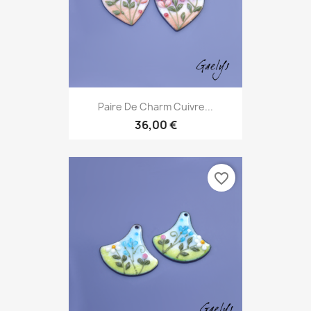
Paire De Charm Cuivre...
36,00 €
favorite_border