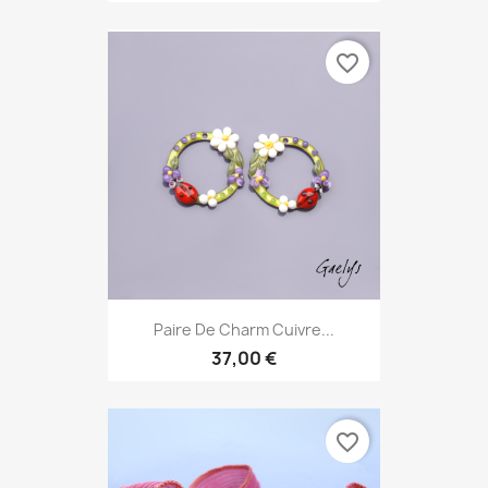
favorite_border
Paire De Charm Cuivre...
37,00 €
favorite_border