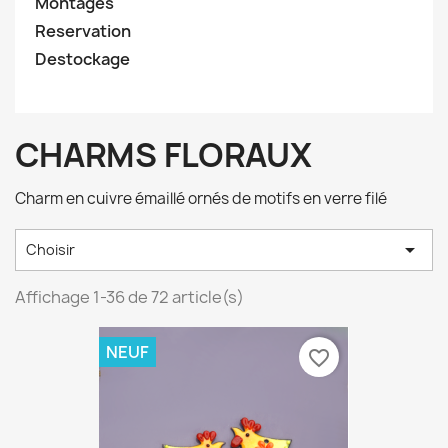
Montages
Reservation
Destockage
CHARMS FLORAUX
Charm en cuivre émaillé ornés de motifs en verre filé

Choisir
Affichage 1-36 de 72 article(s)
NEUF
favorite_border