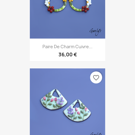
Paire De Charm Cuivre...
36,00 €
favorite_border