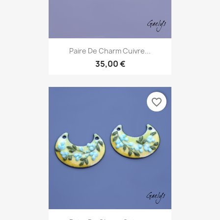
Paire De Charm Cuivre...
35,00 €
favorite_border