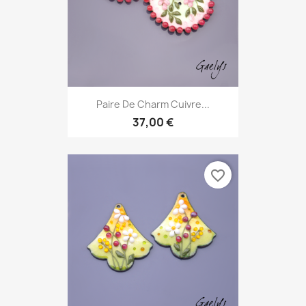
Paire De Charm Cuivre...
37,00 €
favorite_border