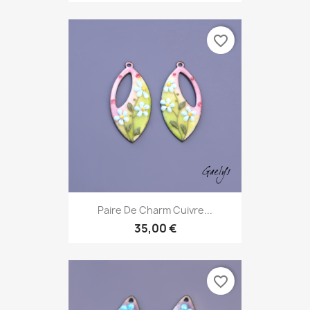
favorite_border
Paire De Charm Cuivre...
35,00 €
favorite_border