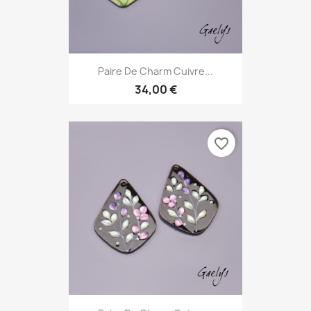
Paire De Charm Cuivre...
34,00 €
favorite_border