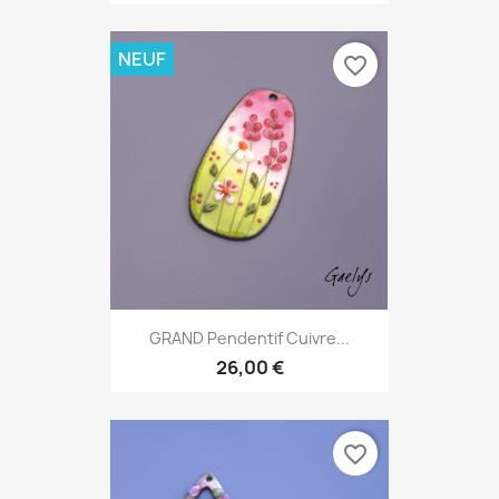
NEUF
favorite_border
GRAND Pendentif Cuivre...
26,00 €
favorite_border