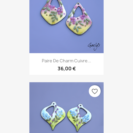
Paire De Charm Cuivre...
36,00 €
favorite_border