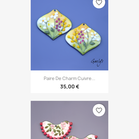
favorite_border
Paire De Charm Cuivre...
35,00 €
favorite_border