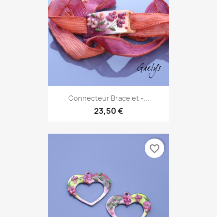
Connecteur Bracelet -...
23,50 €
favorite_border