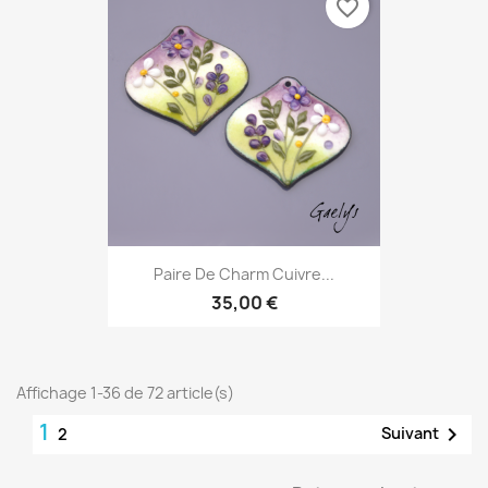
favorite_border
Paire De Charm Cuivre...
35,00 €
Affichage 1-36 de 72 article(s)
1

Suivant
2