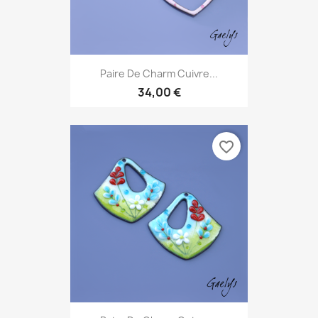
Paire De Charm Cuivre...
34,00 €
favorite_border