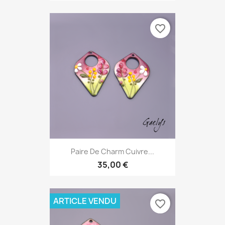
favorite_border
Paire De Charm Cuivre...
35,00 €
ARTICLE VENDU
favorite_border