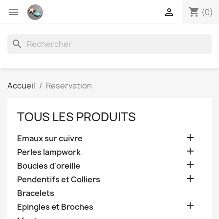
shopping_cart


(0)
search
Accueil
Reservation
TOUS LES PRODUITS

Emaux sur cuivre

Perles lampwork

Boucles d'oreille

Pendentifs et Colliers
Bracelets

Epingles et Broches