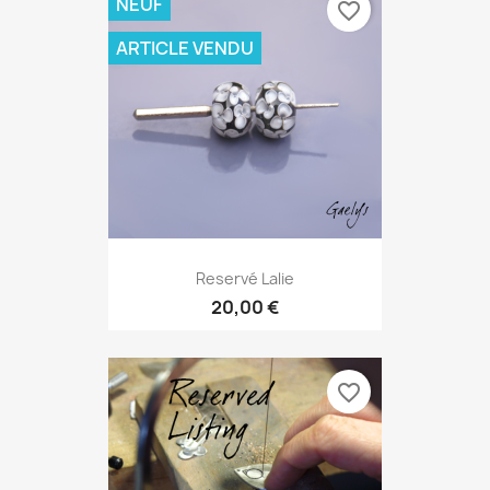
NEUF
favorite_border
ARTICLE VENDU
Reservé Lalie
20,00 €
favorite_border