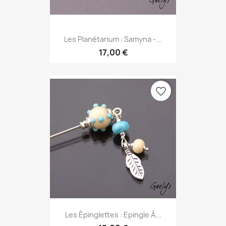
Les Planétarium : Samyna -...
17,00 €
favorite_border
Les Épinglettes : Epingle À...