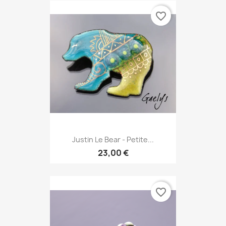
favorite_border
Justin Le Bear - Petite...
23,00 €
favorite_border