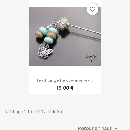
favorite_border
Les Épinglettes : Romane -...
15,00 €
Affichage 1-10 de 10 article(s)
Retour en haut
