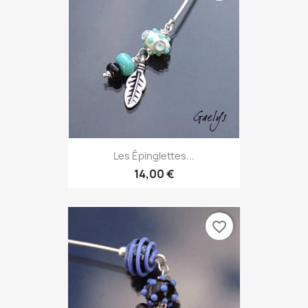
Les Épinglettes...
14,00 €
favorite_border