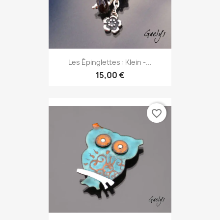
Les Épinglettes : Klein -...
15,00 €
favorite_border