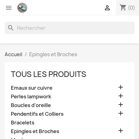
shopping_cart


(0)
search
Accueil
Epingles et Broches
TOUS LES PRODUITS

Emaux sur cuivre

Perles lampwork

Boucles d'oreille

Pendentifs et Colliers
Bracelets

Epingles et Broches