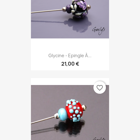
Glycine - Epingle À...
21,00 €
favorite_border