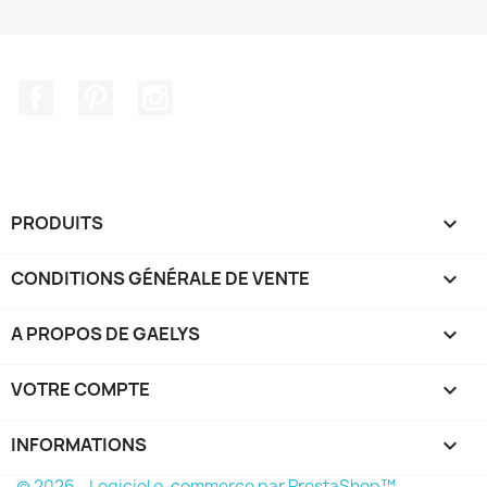
Facebook
Pinterest
Instagram
PRODUITS

CONDITIONS GÉNÉRALE DE VENTE

A PROPOS DE GAELYS

VOTRE COMPTE

INFORMATIONS
keyboard_arrow_down
© 2026 - Logiciel e-commerce par PrestaShop™