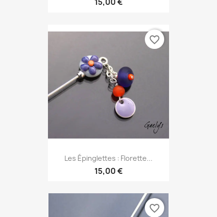
15,00 €
favorite_border
Les Épinglettes : Florette...
15,00 €
favorite_border