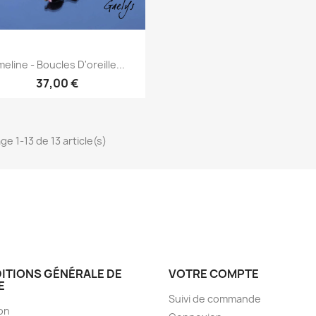
Aperçu rapide

eline - Boucles D'oreille...
37,00 €
ge 1-13 de 13 article(s)
ITIONS GÉNÉRALE DE
VOTRE COMPTE
E
Suivi de commande
son