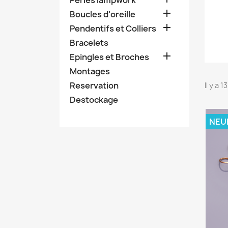
Perles lampwork

Boucles d'oreille

Pendentifs et Colliers
Bracelets

Epingles et Broches
Montages
Reservation
Il y a 
Destockage
NEU