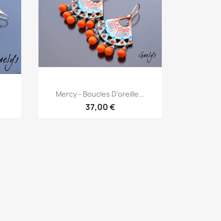
Aperçu rapide

Mercy - Boucles D'oreille...
37,00 €