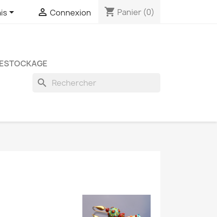
shopping_cart


Panier
(0)
is
Connexion
ESTOCKAGE
search