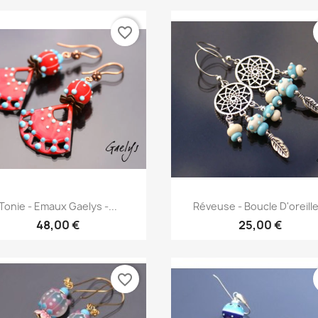
favorite_border
Aperçu rapide
Aperçu rapide


Tonie - Emaux Gaelys -...
Réveuse - Boucle D'oreille.
48,00 €
25,00 €
favorite_border