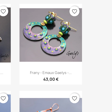
favorite_border
favorite_border
Aperçu rapide

..
Frany - Emaux Gaelys -...
43,00 €
favorite_border
favorite_border