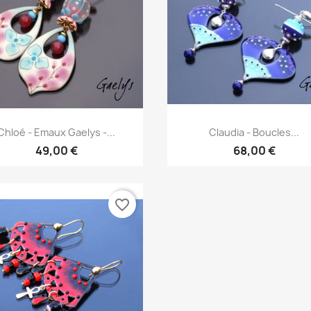
Aperçu rapide
Aperçu rapide


Chloé - Emaux Gaelys -...
Claudia - Boucles...
49,00 €
68,00 €
favorite_border