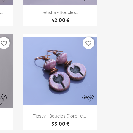
Aperçu rapide

...
Letisha - Boucles...
42,00 €
favorite_border
favorite_border
Aperçu rapide

Tigsty - Boucles D'oreille,...
33,00 €