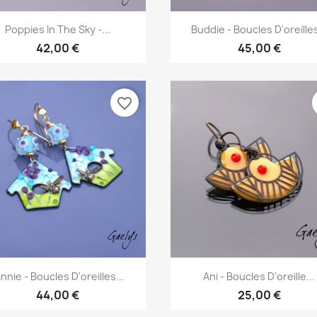
Aperçu rapide
Aperçu rapide


Poppies In The Sky -...
Buddie - Boucles D'oreilles
42,00 €
45,00 €
favorite_border
Aperçu rapide
Aperçu rapide


nnie - Boucles D'oreilles...
Ani - Boucles D'oreille...
44,00 €
25,00 €