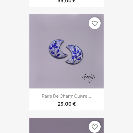
33,00 €
favorite_border
Paire De Charm Cuivre...
23,00 €
favorite_border