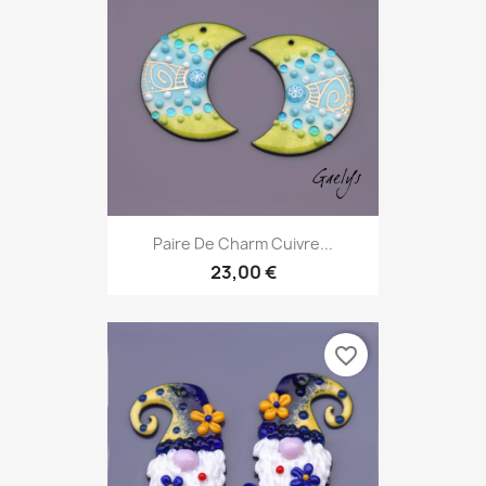
Paire De Charm Cuivre...
23,00 €
favorite_border