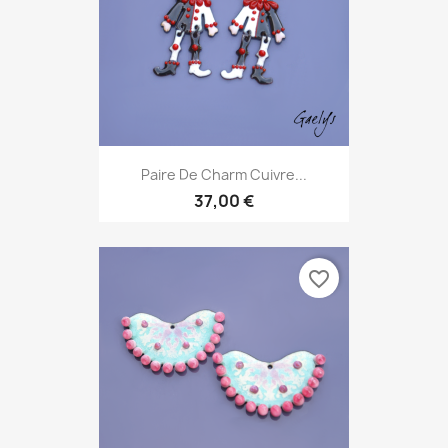
Paire De Charm Cuivre...
37,00 €
favorite_border