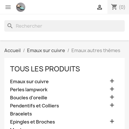
shopping_cart


(0)
search
Accueil
Emaux sur cuivre
Emaux autres thèmes
TOUS LES PRODUITS

Emaux sur cuivre

Perles lampwork

Boucles d'oreille

Pendentifs et Colliers
Bracelets

Epingles et Broches