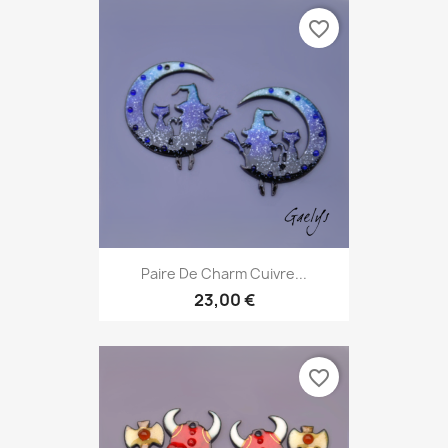
favorite_border
Paire De Charm Cuivre...
23,00 €
favorite_border