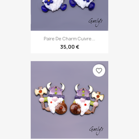
Paire De Charm Cuivre...
35,00 €
favorite_border