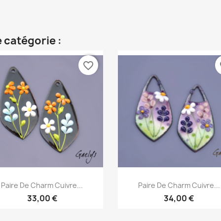
 catégorie :
favorite_border
fa
Aperçu rapide
Aperçu rapide


Paire De Charm Cuivre...
Paire De Charm Cuivre...
33,00 €
34,00 €