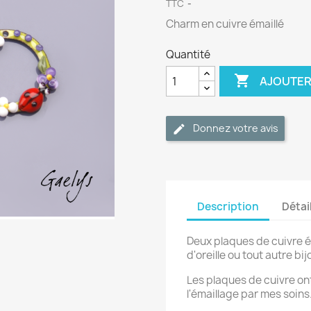
TTC
Charm en cuivre émaillé
Quantité

AJOUTER
Donnez votre avis
Description
Détai
Deux plaques de cuivre é
d'oreille ou tout autre bi
Les plaques de cuivre on
l'émaillage par mes soins.