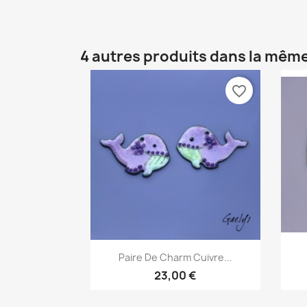
4 autres produits dans la même
favorite_border
Aperçu rapide

Paire De Charm Cuivre...
23,00 €