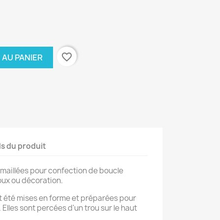
favorite_border
 AU PANIER
ls du produit
maillées pour confection de boucle
joux ou décoration.
t été mises en forme et préparées pour
 Elles sont percées d'un trou sur le haut