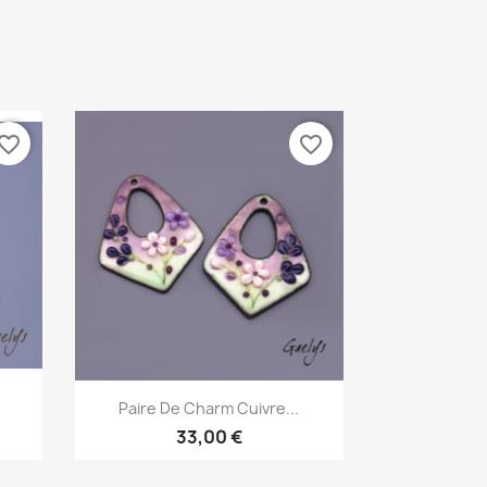
vorite_border
favorite_border
Aperçu rapide

Paire De Charm Cuivre...
33,00 €