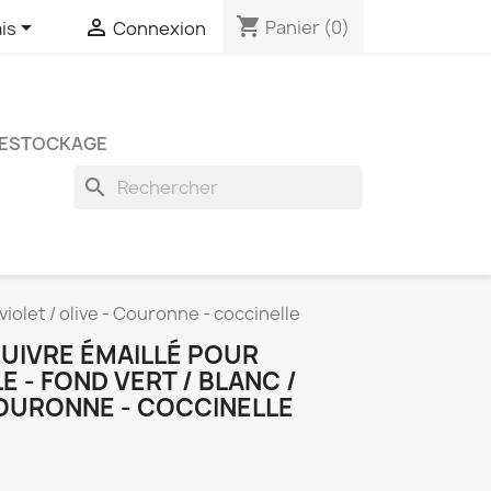
shopping_cart


Panier
(0)
is
Connexion
ESTOCKAGE
search
violet / olive - Couronne - coccinelle
CUIVRE ÉMAILLÉ POUR
E - FOND VERT / BLANC /
 COURONNE - COCCINELLE