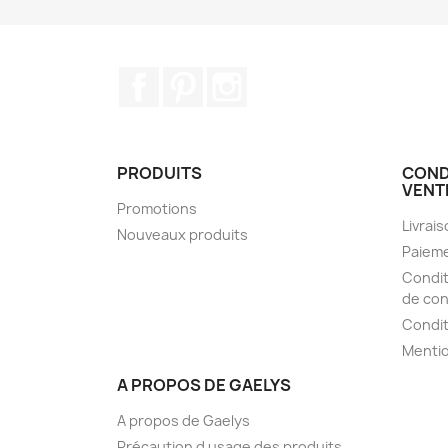
Facebook
Pinterest
Instagram
PRODUITS
COND
VENT
Promotions
Livrai
Nouveaux produits
Paieme
Condit
de con
Condit
Mentio
A PROPOS DE GAELYS
A propos de Gaelys
Précaution d usage des produits